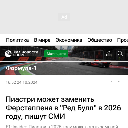
Политика
В мире
Экономика
Общество
Про
Матч-центр
Формула-1
16:52 24.10.2024
Пиастри может заменить
Ферстаппена в "Ред Булл" в 2026
году, пишут СМИ
F1-Insider: Пиастри в 2026 году может стать заменой