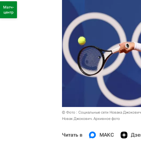
Матч-
центр
© Фото : Социальные сети Новака Джокович
Новак Джокович. Архивное фото
Читать в
МАКС
Дзе