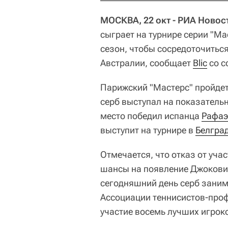
МОСКВА, 22 окт - РИА Новос
сыграет на турнире серии "М
сезон, чтобы сосредоточитьс
Австралии, сообщает
Blic
со с
Парижский "Мастерс" пройдет 
серб выступал на показательн
место победил испанца
Рафаэ
выступит на турнире в
Белгра
Отмечается, что отказ от уча
шансы на появление Джокови
сегодняшний день серб заним
Ассоциации теннисистов-проф
участие восемь лучших игроко