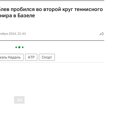
блев пробился во второй круг теннисного
нира в Базеле
тября 2024, 22:43
аэль Надаль
АТР
Спорт