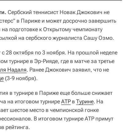
ти.
Сербский теннисист Новак Джокович не
астерс" в Париже и может досрочно завершить
я на подготовке к Открытому чемпионату
сылкой на сербского журналиста Сашу Озмо.
с 28 октября по 3 ноября. На прошлой неделе
ом турнире в Эр-Рияде, где в матче за третье
ля Надаля
. Ранее Джокович заявил, что не
де
(3-9 ноября).
стия в турнире в Париже еще больше снижает
ча на итоговом турнире
АТР
в
Турине
. На
ает шестое место в чемпионской гонке
ессионалов. В итоговом турнире АТР примут
в рейтинга.