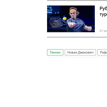
Ру
тур
21 ок
Теннис
Новак Джокович
Раф