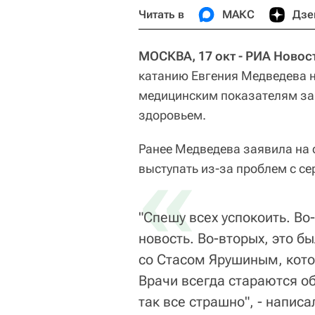
Читать в
МАКС
Дзе
МОСКВА, 17 окт - РИА Новос
катанию Евгения Медведева н
медицинским показателям заяв
здоровьем.
Ранее Медведева заявила на 
«
выступать из-за проблем с се
"Спешу всех успокоить. Во
новость. Во-вторых, это б
со Стасом Ярушиным, кот
Врачи всегда стараются об
так все страшно", - напис