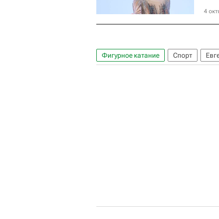
4 окт
Фигурное катание
Спорт
Евг