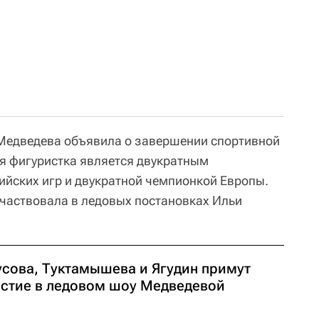
Медведева объявила о завершении спортивной
яя фигуристка является двукратным
йских игр и двукратной чемпионкой Европы.
частвовала в ледовых постановках Ильи
усова, Туктамышева и Ягудин примут
астие в ледовом шоу Медведевой