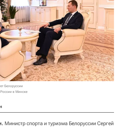
ет Белоруссии
 России в Минске
н
и.
Министр спорта и туризма Белоруссии Сергей