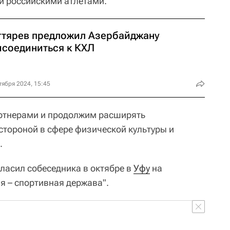
и российскими атлетами.
гтярев предложил Азербайджану
исоединиться к КХЛ
тября 2024, 15:45
ртнерами и продолжим расширять
стороной в сфере физической культуры и
.
гласил собеседника в октябре в
Уфу
на
 – спортивная держава".