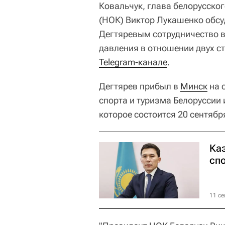
Ковальчук, глава белорусско
(НОК) Виктор Лукашенко обс
Дегтяревым сотрудничество 
давления в отношении двух ст
Telegram-канале
.
Дегтярев прибыл в
Минск
на 
спорта и туризма Белоруссии
которое состоится 20 сентябр
Ка
спо
11 се