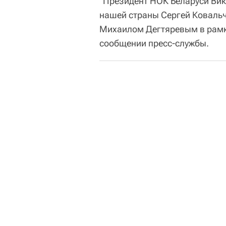
"Президент НОК Беларуси Вик
нашей страны Сергей Ковальч
Михаилом Дегтяревым в рамках
сообщении пресс-службы.