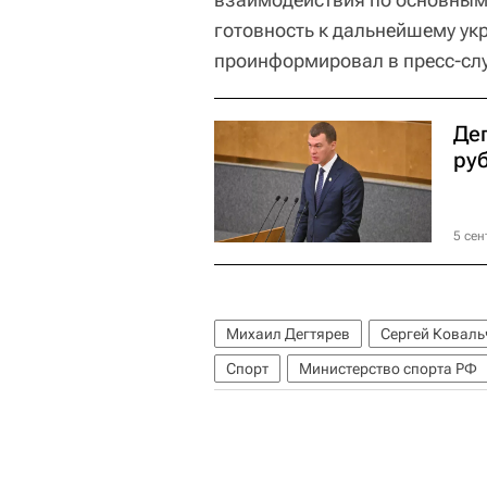
готовность к дальнейшему ук
проинформировал в пресс-сл
Де
ру
5 сен
Михаил Дегтярев
Сергей Ковальч
Спорт
Министерство спорта РФ