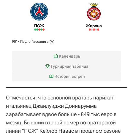
ПСЖ
Жирона
90‎’‎ •
Пауло Гассанига
(А)
Календарь
Турнирная таблица
История встреч
Отмечается, что основной вратарь парижан
итальянец
Джанлуиджи Доннарумма
зарабатывает вдвое больше - 849 тыс евро в
месяц. Бывший второй номер во вратарской
линии "ПСЖ"
Кейлор Навас
в прошлом сезоне