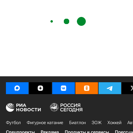
Футбол
Фигурное катание
Биатлон
ЗОЖ
Хоккей
Ав
Спецпроекты
Реклама
Продукты и сервисы
Пресс-ц