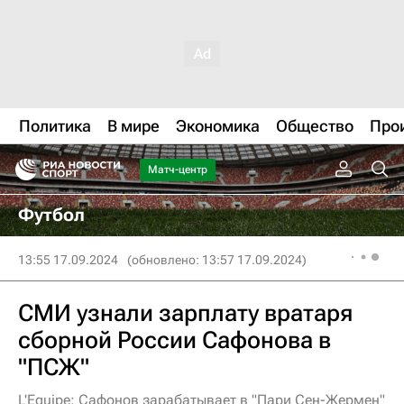
Политика
В мире
Экономика
Общество
Про
Матч-центр
Футбол
13:55 17.09.2024
(обновлено: 13:57 17.09.2024)
СМИ узнали зарплату вратаря
сборной России Сафонова в
"ПСЖ"
L'Equipe: Сафонов зарабатывает в "Пари Сен-Жермен"