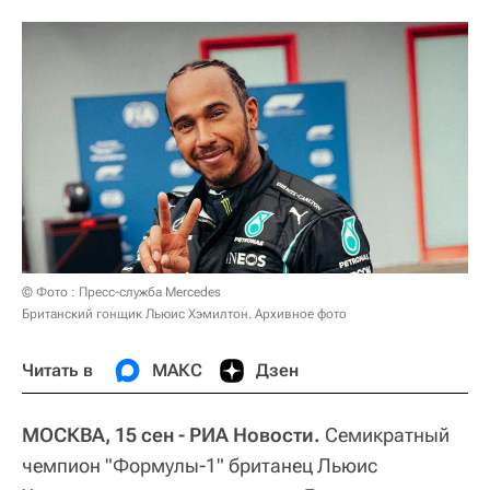
© Фото : Пресс-служба Mercedes
Британский гонщик Льюис Хэмилтон. Архивное фото
Читать в
МАКС
Дзен
МОСКВА, 15 сен - РИА Новости.
Семикратный
чемпион "Формулы-1" британец Льюис