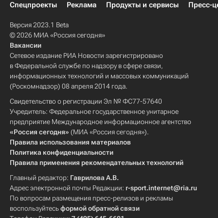
Спецпроекты
Реклама
Продукты и сервисы
Пресс-ц
Версия 2023.1 Beta
© 2026 МИА «Россия сегодня»
Вакансии
Сетевое издание РИА Новости зарегистрировано
в Федеральной службе по надзору в сфере связи,
информационных технологий и массовых коммуникаций
(Роскомнадзор) 08 апреля 2014 года.
Свидетельство о регистрации Эл № ФС77-57640
Учредитель: Федеральное государственное унитарное
предприятие Международное информационное агентство
«Россия сегодня»
(МИА «Россия сегодня»).
Правила использования материалов
Политика конфиденциальности
Правила применения рекомендательных технологий
Главный редактор:
Гаврилова А.В.
Адрес электронной почты Редакции:
r-sport.internet@ria.ru
По вопросам размещения пресс-релизов и рекламы
воспользуйтесь
формой обратной связи