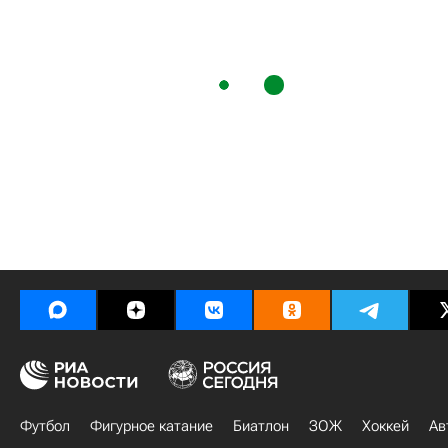
Футбол
Фигурное катание
Биатлон
ЗОЖ
Хоккей
Ав