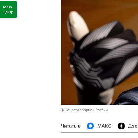
Матч-
центр
© Соцсети сборной России
Читать в
МАКС
Дзе