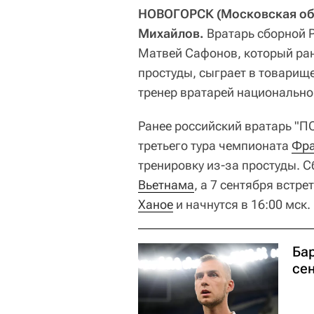
НОВОГОРСК (Московская обла
Михайлов.
Вратарь сборной 
Матвей Сафонов, который ран
простуды, сыграет в товарищ
тренер вратарей национальн
Ранее российский вратарь "П
третьего тура чемпионата
Фр
тренировку из-за простуды. С
Вьетнама
, а 7 сентября встр
Ханое
и начнутся в 16:00 мск.
Ба
се