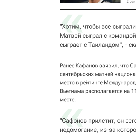
«
2 сен
"Хотим, чтобы все сыграли
Матвей сыграл с командой
сыграет с Таиландом", - с
Ранее Кафанов заявил, что С
сентябрьских матчей национа
место в рейтинге Междунаро
Вьетнама располагается на 1
«
месте.
"Сафонов прилетит, он сег
недомогание, из-за которо