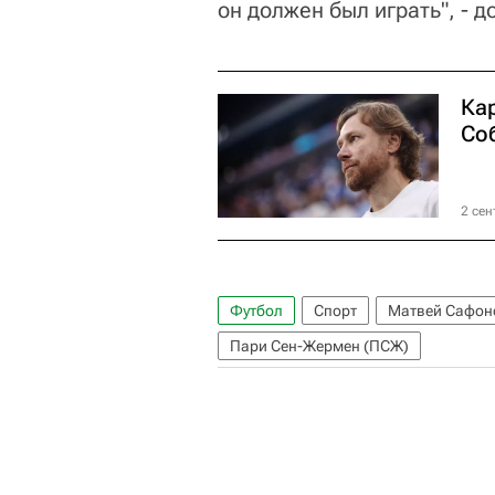
он должен был играть", - 
Ка
Со
2 сен
Футбол
Спорт
Матвей Сафон
Пари Сен-Жермен (ПСЖ)