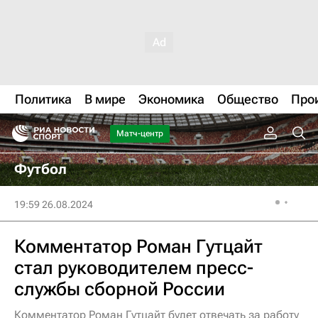
Политика
В мире
Экономика
Общество
Про
Матч-центр
Футбол
19:59 26.08.2024
Комментатор Роман Гутцайт
стал руководителем пресс-
службы сборной России
Комментатор Роман Гутцайт будет отвечать за работу