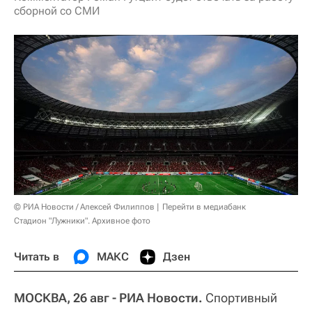
сборной со СМИ
© РИА Новости / Алексей Филиппов
Перейти в медиабанк
Стадион "Лужники". Архивное фото
Читать в
МАКС
Дзен
МОСКВА, 26 авг - РИА Новости.
Спортивный