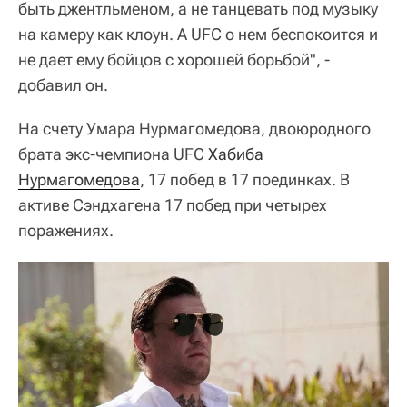
быть джентльменом, а не танцевать под музыку
на камеру как клоун. А UFC о нем беспокоится и
не дает ему бойцов с хорошей борьбой", -
добавил он.
На счету Умара Нурмагомедова, двоюродного
брата экс-чемпиона UFC
Хабиба 
Нурмагомедова
, 17 побед в 17 поединках. В
активе Сэндхагена 17 побед при четырех
поражениях.