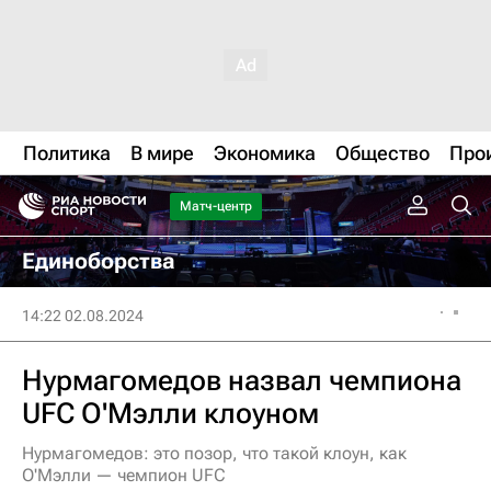
Политика
В мире
Экономика
Общество
Про
Матч-центр
Единоборства
14:22 02.08.2024
Нурмагомедов назвал чемпиона
UFC О'Мэлли клоуном
Нурмагомедов: это позор, что такой клоун, как
О'Мэлли — чемпион UFC