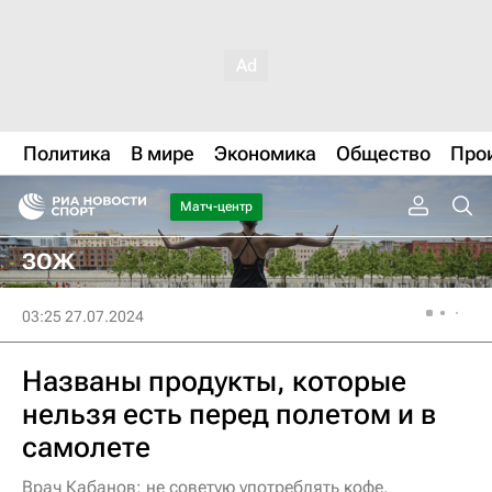
Политика
В мире
Экономика
Общество
Про
Матч-центр
ЗОЖ
03:25 27.07.2024
Названы продукты, которые
нельзя есть перед полетом и в
самолете
Врач Кабанов: не советую употреблять кофе,