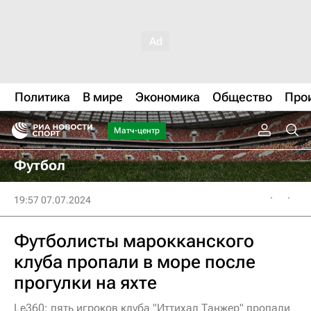
Политика
В мире
Экономика
Общество
Про
Матч-центр
Футбол
19:57 07.07.2024
Футболисты марокканского
клуба пропали в море после
прогулки на яхте
Le360: пять игроков клуба "Иттихад Танжер" пропали