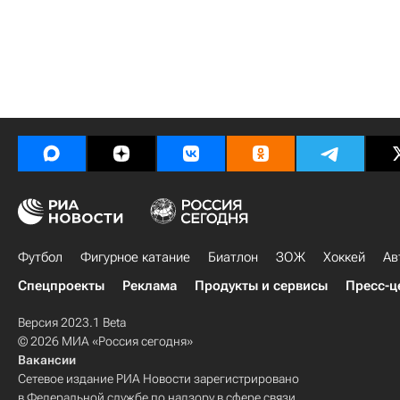
Футбол
Фигурное катание
Биатлон
ЗОЖ
Хоккей
Ав
Спецпроекты
Реклама
Продукты и сервисы
Пресс-ц
Версия 2023.1 Beta
© 2026 МИА «Россия сегодня»
Вакансии
Сетевое издание РИА Новости зарегистрировано
в Федеральной службе по надзору в сфере связи,