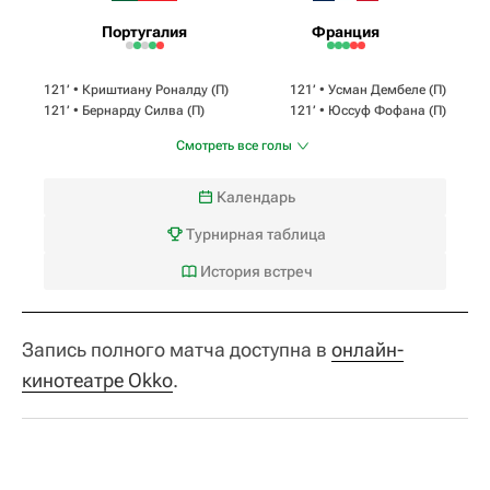
Португалия
Франция
121‎’‎ •
Криштиану Роналду
(П)
121‎’‎ •
Усман Дембеле
(П)
121‎’‎ •
Бернарду Силва
(П)
121‎’‎ •
Юссуф Фофана
(П)
Смотреть все голы
Календарь
Турнирная таблица
История встреч
Запись полного матча доступна в
онлайн-
кинотеатре Okko
.