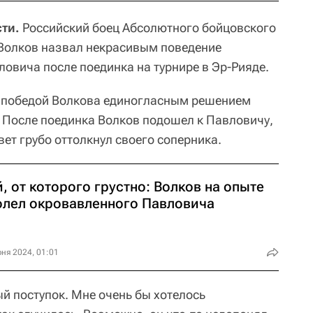
ти.
Российский боец Абсолютного бойцовского
 Волков назвал некрасивым поведение
овича после поединка на турнире в Эр-Рияде.
 победой Волкова единогласным решением
. После поединка Волков подошел к Павловичу,
твет грубо оттолкнул своего соперника.
, от которого грустно: Волков на опыте
олел окровавленного Павловича
ня 2024, 01:01
й поступок. Мне очень бы хотелось