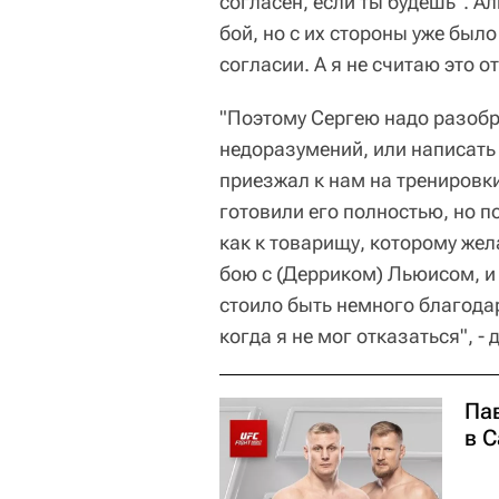
согласен, если ты будешь". А
бой, но с их стороны уже было
согласии. А я не считаю это о
"Поэтому Сергею надо разобр
недоразумений, или написать
приезжал к нам на тренировки
готовили его полностью, но п
как к товарищу, которому жела
бою с (Дерриком) Льюисом, и
стоило быть немного благодар
когда я не мог отказаться", -
Па
в 