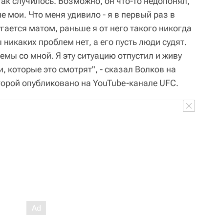
ак случилось. Возможно, он что‑то недопонял,
не мои. Что меня удивило - я в первый раз в
гается матом, раньше я от него такого никогда
 никаких проблем нет, а его пусть люди судят.
емы со мной. Я эту ситуацию отпустил и живу
и, которые это смотрят", - сказал Волков на
торой опубликовано на YouTube-канале UFC.