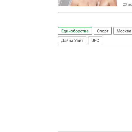
23 ию
Единоборства
Спорт
Москва
Дэйна Уайт
UFC