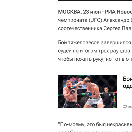
МОСКВА, 23 июн - РИА Новос
чемпионата (UFC) Александр
соотечественника Сергея Павл
Бой тяжеловесов завершился
судей по итогам трех раундов
чтобы пожать руку, но тот в о
Бой
од
23 ию
"По‑моему, это был некрасивы