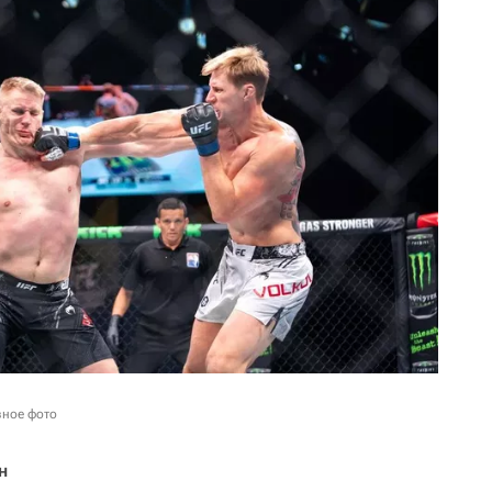
вное фото
н