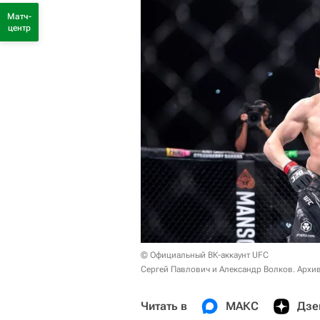
Матч-
центр
© Официальный ВК-аккаунт UFC
Сергей Павлович и Александр Волков. Архи
Читать в
МАКС
Дзе