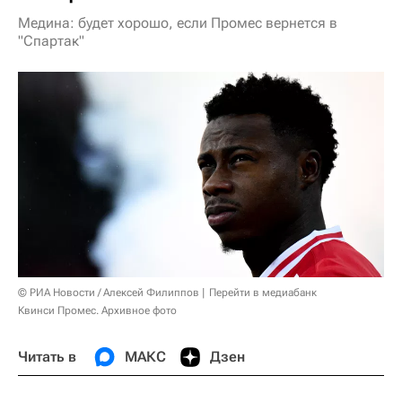
Медина: будет хорошо, если Промес вернется в
"Спартак"
© РИА Новости / Алексей Филиппов
Перейти в медиабанк
Квинси Промес. Архивное фото
Читать в
МАКС
Дзен