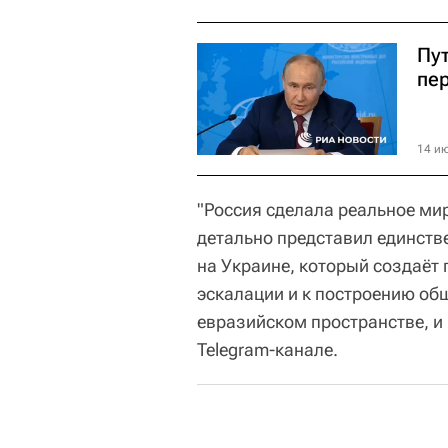
Пу
пе
14 ию
"Россия сделала реальное ми
детально представил единств
на Украине, который создаёт
эскалации и к построению общ
евразийском пространстве, и 
Telegram-канале.