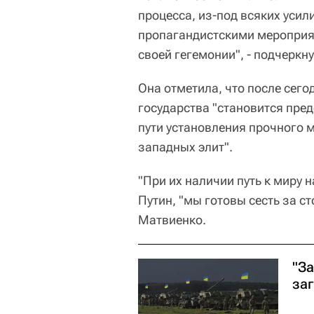
процесса, из-под всяких усил
пропагандистскими мероприя
своей гегемонии", - подчеркн
Она отметила, что после сег
государства "становится пред
пути установления прочного м
западных элит".
"При их наличии путь к миру 
Путин, "мы готовы сесть за с
Матвиенко.
"З
за