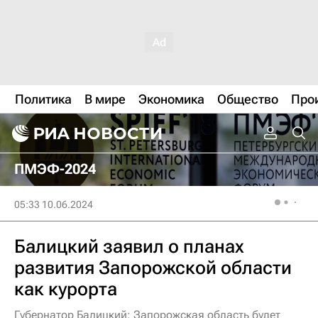
Политика
В мире
Экономика
Общество
Про
ПМЭФ-2024
05:33 10.06.2024
Балицкий заявил о планах
развития Запорожской области
как курорта
Губернатор Балицкий: Запорожская область будет