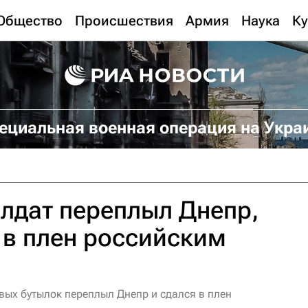
Общество
Происшествия
Армия
Наука
Ку
ециальная военная операция на Укра
лдат переплыл Днепр,
 в плен российским
вых бутылок переплыл Днепр и сдался в плен