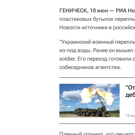
ГЕНИЧЕСК, 10 июн — РИА Но
пластиковых бутылок переплы
Новости источники в российск
"Украинский военный переплы
из-под воды. Ранее он вышел 
soldier. Его переход готовили
собеседников агентства.
"От
де
10 ию
Пленный уточнил, что решился