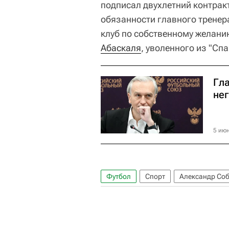
подписал двухлетний контрак
обязанности главного трене
клуб по собственному желани
Абаскаля
, уволенного из "Спа
Гл
не
5 июн
Футбол
Спорт
Александр Со