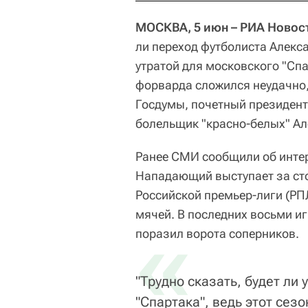
МОСКВА, 5 июн – РИА Новост
ли переход футболиста Алекс
утратой для московского "Сп
форварда сложился неудачно,
Госдумы, почетный президент
болельщик "красно-белых" Ал
Ранее СМИ сообщили об интер
Нападающий выступает за сто
Российской премьер-лиги (РПЛ
мячей. В последних восьми и
«
поразил ворота соперников.
"Трудно сказать, будет ли
"Спартака", ведь этот сез