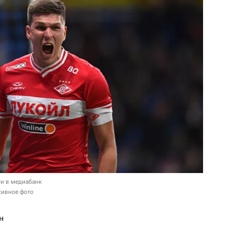
и в медиабанк
хивное фото
н