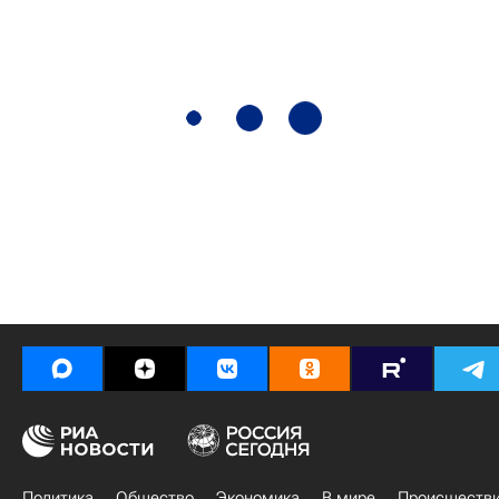
Политика
Общество
Экономика
В мире
Происшеств