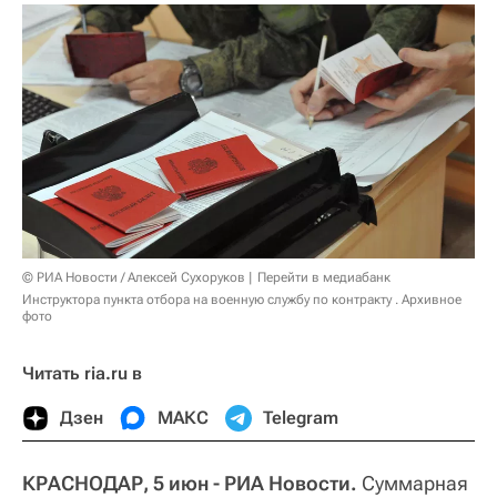
© РИА Новости / Алексей Сухоруков
Перейти в медиабанк
Инструктора пункта отбора на военную службу по контракту . Архивное
фото
Читать ria.ru в
Дзен
МАКС
Telegram
КРАСНОДАР, 5 июн - РИА Новости.
Суммарная