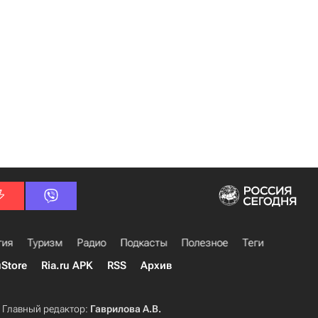
гия
Туризм
Радио
Подкасты
Полезное
Теги
uStore
Ria.ru APK
RSS
Архив
Главный редактор:
Гаврилова А.В.