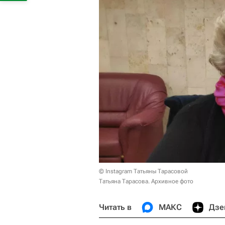
© Instagram Татьяны Тарасовой
Татьяна Тарасова. Архивное фото
Читать в
МАКС
Дзе