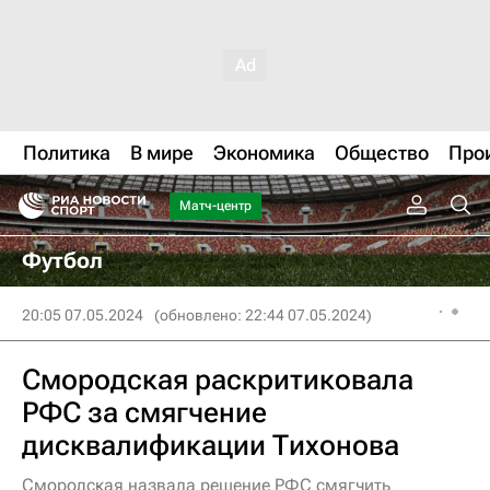
Политика
В мире
Экономика
Общество
Про
Матч-центр
Футбол
20:05 07.05.2024
(обновлено: 22:44 07.05.2024)
Смородская раскритиковала
РФС за смягчение
дисквалификации Тихонова
Смородская назвала решение РФС смягчить