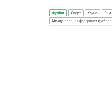
Футбол
Спорт
Удине
Рим
Международная федерация футбола