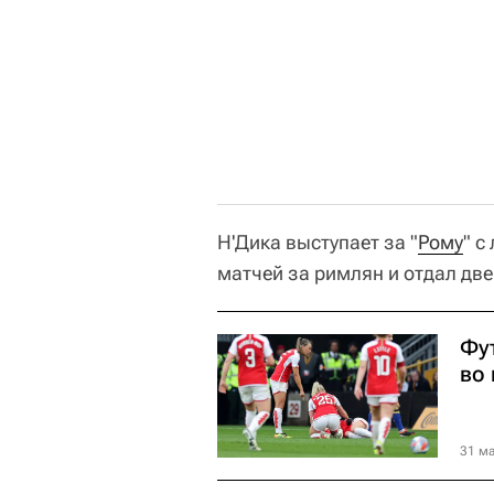
Н'Дика выступает за "
Рому
" с
матчей за римлян и отдал две
Фу
во
31 ма