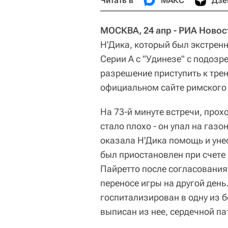
Читать в
МАКС
Дзе
МОСКВА, 24 апр - РИА Новос
Н'Дика, который был экстренн
Серии A с "Удинезе" с подозр
разрешение приступить к тре
официальном сайте римского 
На 73-й минуте встречи, прох
стало плохо - он упал на газ
оказала Н'Дика помощь и унес
был приостановлен при счете 
Пайретто после согласования
переносе игры на другой день
госпитализирован в одну из 
выписан из нее, сердечной па