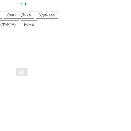
Эван Н'Дика
Удинезе
 (ФИФА)
Рома