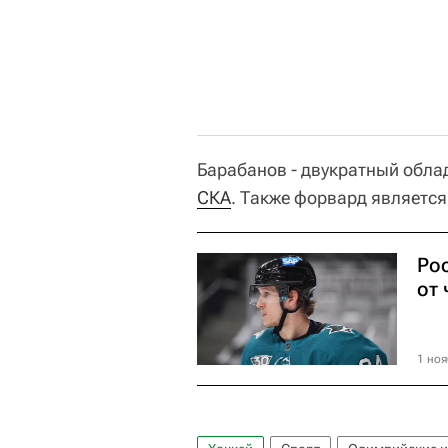
Барабанов - двукратный облад
СКА
. Также форвард являетс
Ро
от 
1 ноя