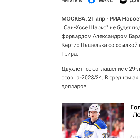
Читать в
МАКС
Дзе
МОСКВА, 21 апр - РИА Новос
"Сан-Хосе Шаркс" не будет п
форвардом Александром Бара
Кертис Пашелька со ссылкой
Грира.
Двухлетнее соглашение с 29-
сезона-2023/24. В среднем з
долларов.
Гол
"Л
5 апр