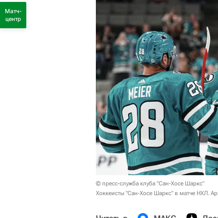
Матч-
центр
© пресс-служба клуба "Сан-Хосе Шаркс"
Хоккеисты "Сан-Хосе Шаркс" в матче НХЛ. А