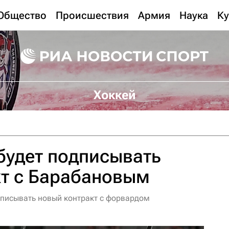
Общество
Происшествия
Армия
Наука
Ку
Хоккей
 будет подписывать
кт с Барабановым
одписывать новый контракт с форвардом