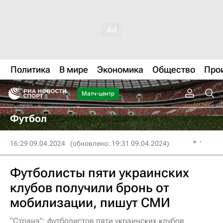
Политика
В мире
Экономика
Общество
Про
Матч-центр
Футбол
16:29 09.04.2024
(обновлено: 19:31 09.04.2024)
Футболисты пяти украинских
клубов получили бронь от
мобилизации, пишут СМИ
"Страна": футболистов пяти украинских клубов