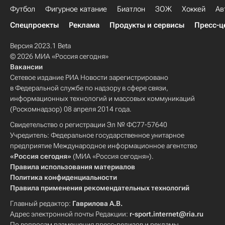
Футбол
Фигурное катание
Биатлон
ЗОЖ
Хоккей
Ав
Спецпроекты
Реклама
Продукты и сервисы
Пресс-ц
Версия 2023.1 Beta
© 2026 МИА «Россия сегодня»
Вакансии
Сетевое издание РИА Новости зарегистрировано
в Федеральной службе по надзору в сфере связи,
информационных технологий и массовых коммуникаций
(Роскомнадзор) 08 апреля 2014 года.
Свидетельство о регистрации Эл № ФС77-57640
Учредитель: Федеральное государственное унитарное
предприятие Международное информационное агентство
«Россия сегодня»
(МИА «Россия сегодня»).
Правила использования материалов
Политика конфиденциальности
Правила применения рекомендательных технологий
Главный редактор:
Гаврилова А.В.
Адрес электронной почты Редакции:
r-sport.internet@ria.ru
По вопросам размещения пресс-релизов и рекламы