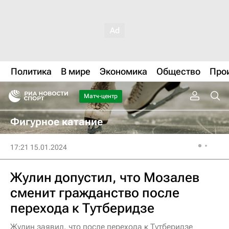
Политика
В мире
Экономика
Общество
Про
Матч-центр
Фигурное катание
17:21 15.01.2024
Жулин допустил, что Мозалев
сменит гражданство после
перехода к Тутберидзе
Жулин заявил, что после перехода к Тутберидзе