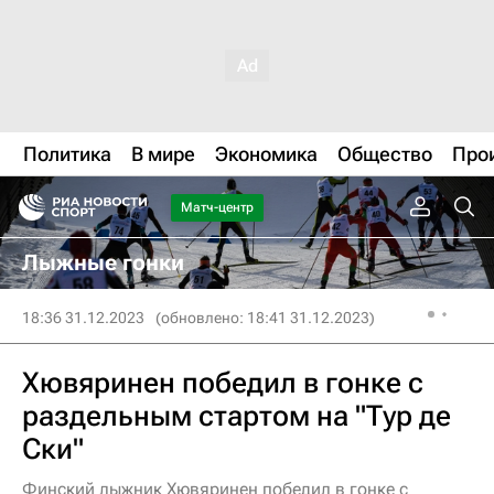
Политика
В мире
Экономика
Общество
Про
Матч-центр
Лыжные гонки
18:36 31.12.2023
(обновлено: 18:41 31.12.2023)
Хювяринен победил в гонке с
раздельным стартом на "Тур де
Ски"
Финский лыжник Хювяринен победил в гонке с