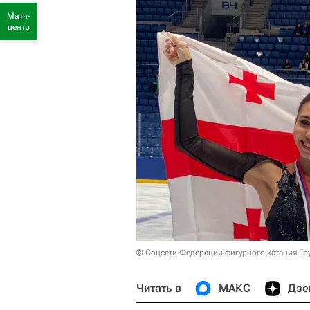
Матч-
центр
© Соцсети Федерации фигурного катания Гр
Читать в
МАКС
Дзе