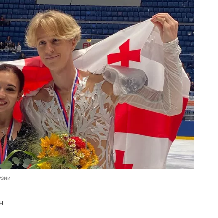
узии
н