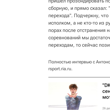
пришел прозондировать по
сборную, и прямо сказал: 
перехода". Подчеркну, чт
исполком, а не кто-то из 
порах после отстранения 
соревнований мы достаточ
переходам, то сейчас пози
Полностью интервью с Антоно
rsport.ria.ru.
"D
се
мо
26 де