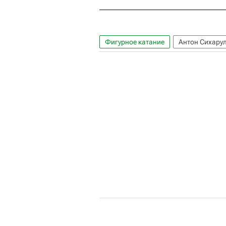
Фигурное катание
Антон Сихару