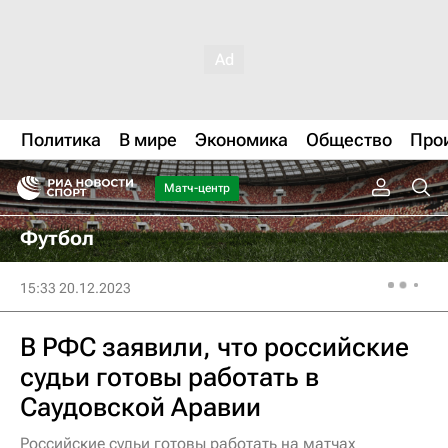
Политика
В мире
Экономика
Общество
Про
Матч-центр
Футбол
15:33 20.12.2023
В РФС заявили, что российские
судьи готовы работать в
Саудовской Аравии
Российские судьи готовы работать на матчах