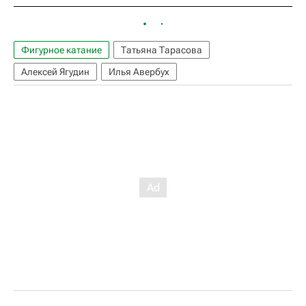
Фигурное катание
Татьяна Тарасова
Алексей Ягудин
Илья Авербух