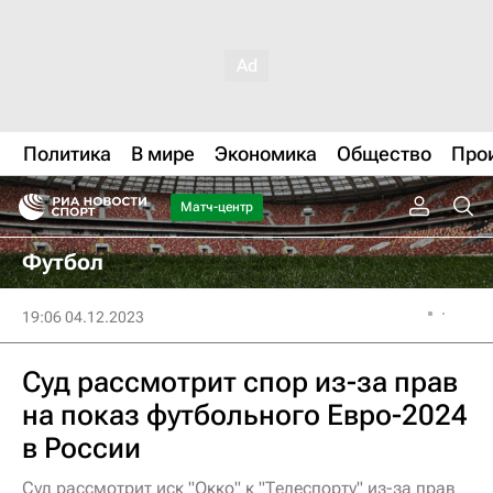
Политика
В мире
Экономика
Общество
Про
Матч-центр
Футбол
19:06 04.12.2023
Суд рассмотрит спор из-за прав
на показ футбольного Евро-2024
в России
Суд рассмотрит иск "Окко" к "Телеспорту" из-за прав