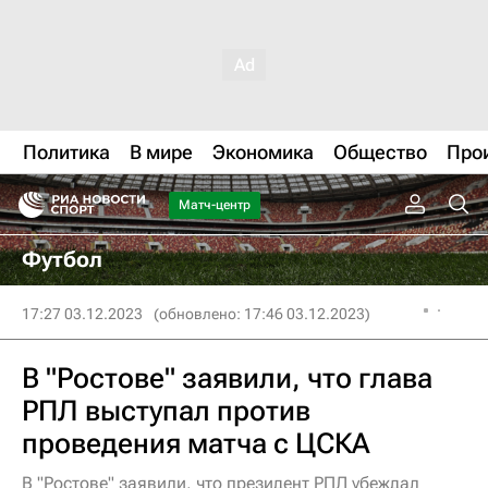
Политика
В мире
Экономика
Общество
Про
Матч-центр
Футбол
17:27 03.12.2023
(обновлено: 17:46 03.12.2023)
В "Ростове" заявили, что глава
РПЛ выступал против
проведения матча с ЦСКА
В "Ростове" заявили, что президент РПЛ убеждал