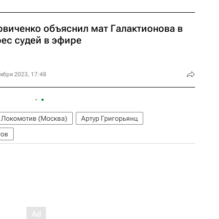
рвиченко объяснил мат Галактионова в
рес судей в эфире
ября 2023, 17:48
Локомотив (Москва)
Артур Григорьянц
тов