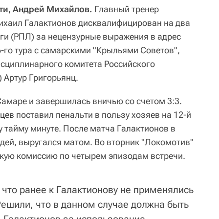
ти, Андрей Михайлов.
Главный тренер
ихаил Галактионов дисквалифицирован на два
ги (РПЛ) за нецензурные выражения в адрес
6-го тура с самарскими "Крыльями Советов",
исциплинарного комитета Российского
 Артур Григорьянц.
Самаре и завершилась вничью со счетом 3:3.
рцев
поставил пенальти в пользу хозяев на 12-й
 тайму минуте. После матча Галактионов в
удей, выругался матом. Во вторник "Локомотив"
скую комиссию по четырем эпизодам встречи.
 что ранее к Галактионову не применялись
Решили, что в данном случае должна быть
. Галактионов за использование