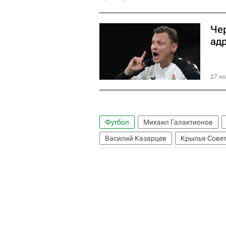
Че
ад
27 но
Футбол
Михаил Галактионов
Василий Казарцев
Крылья Сове