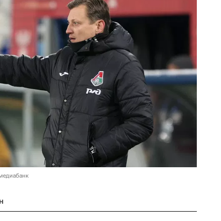
 медиабанк
н