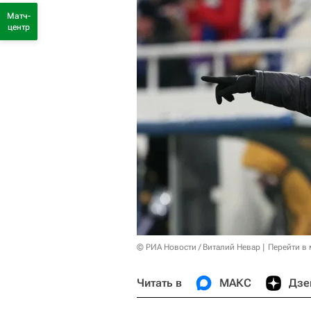
Матч-
центр
© РИА Новости / Виталий Невар
Перейти в
Читать в
МАКС
Дзе