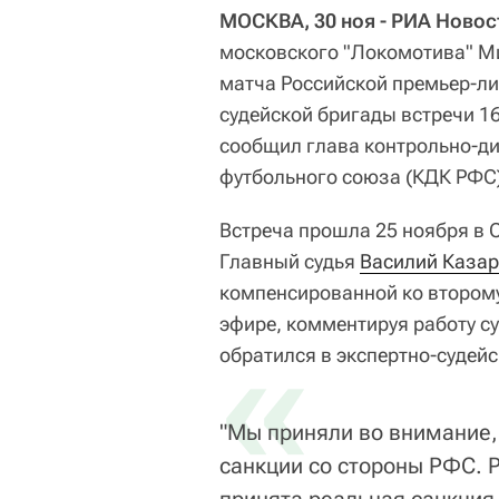
МОСКВА, 30 ноя - РИА Новос
московского "Локомотива" М
матча Российской премьер-ли
судейской бригады встречи 1
сообщил глава контрольно-д
футбольного союза (КДК РФС)
Встреча прошла 25 ноября в 
Главный судья
Василий Каза
компенсированной ко второму
эфире, комментируя работу с
«
обратился в экспертно-судей
"Мы приняли во внимание,
санкции со стороны РФС. 
принята реальная санкция