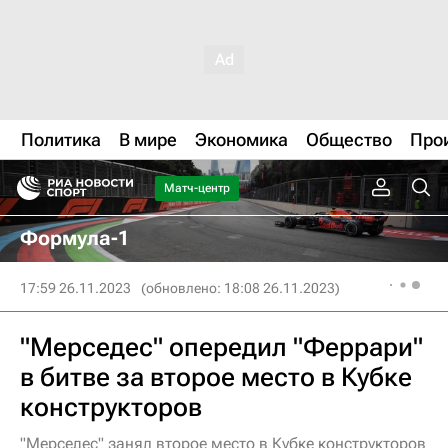
Политика
В мире
Экономика
Общество
Про
Матч-центр
Формула-1
17:59 26.11.2023
(обновлено: 18:08 26.11.2023)
"Мерседес" опередил "Феррари"
в битве за второе место в Кубке
конструкторов
"Мерседес" занял второе место в Кубке конструкторов