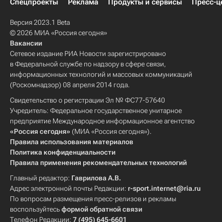
Спецпроекты
Реклама
Продукты и сервисы
Пресс-ц
Версия 2023.1 Beta
© 2026 МИА «Россия сегодня»
Вакансии
Сетевое издание РИА Новости зарегистрировано
в Федеральной службе по надзору в сфере связи,
информационных технологий и массовых коммуникаций
(Роскомнадзор) 08 апреля 2014 года.
Свидетельство о регистрации Эл № ФС77-57640
Учредитель: Федеральное государственное унитарное
предприятие Международное информационное агентство
«Россия сегодня»
(МИА «Россия сегодня»).
Правила использования материалов
Политика конфиденциальности
Правила применения рекомендательных технологий
Главный редактор:
Гаврилова А.В.
Адрес электронной почты Редакции:
r-sport.internet@ria.ru
По вопросам размещения пресс-релизов и рекламы
воспользуйтесь
формой обратной связи
Телефон Редакции:
7 (495) 645-6601