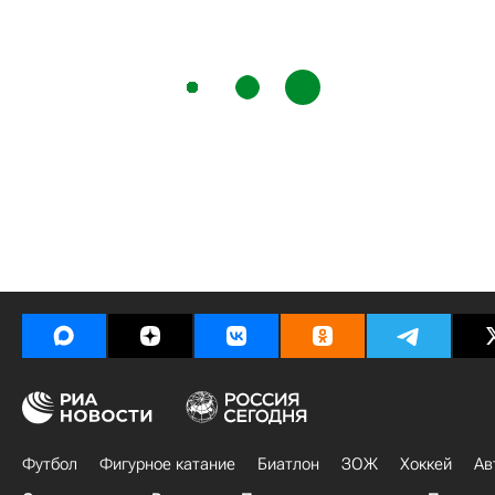
Футбол
Фигурное катание
Биатлон
ЗОЖ
Хоккей
Ав