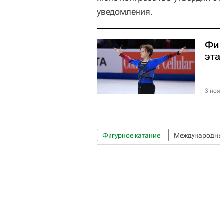
уведомления.
Фи
эт
3 ноя
Фигурное катание
Международны