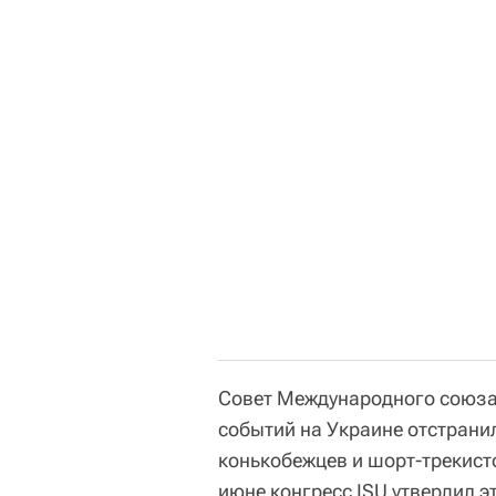
Совет Международного союза 
событий на Украине отстранил
конькобежцев и шорт-трекисто
июне конгресс ISU утвердил э