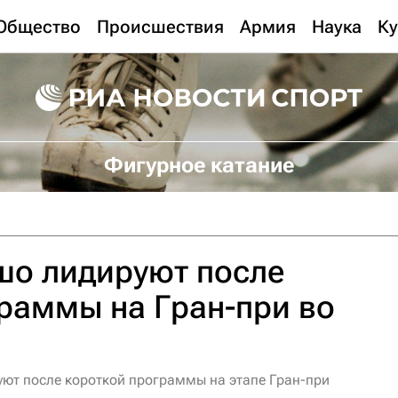
Общество
Происшествия
Армия
Наука
Ку
Фигурное катание
шо лидируют после
раммы на Гран-при во
ют после короткой программы на этапе Гран-при