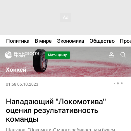
Политика
В мире
Экономика
Общество
Про
Матч-центр
Хоккей
01:58 05.10.2023
Нападающий "Локомотива"
оценил результативность
команды
Шалунов: "Локомотив" много забивает, мы будем