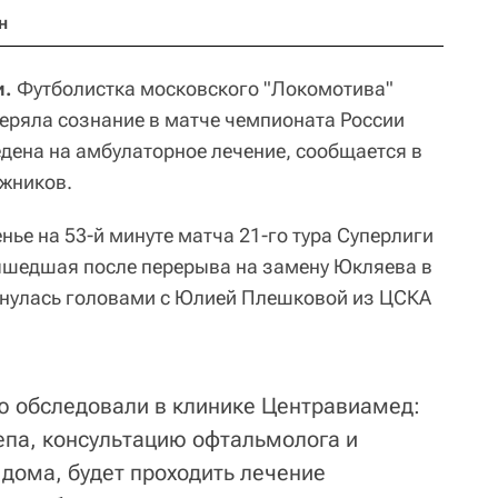
н
и.
Футболистка московского "Локомотива"
еряла сознание в матче чемпионата России
едена на амбулаторное лечение, сообщается в
жников.
ье на 53-й минуте матча 21-го тура Суперлиги
ышедшая после перерыва на замену Юкляева в
кнулась головами с Юлией Плешковой из ЦСКА
ю обследовали в клинике Центравиамед:
епа, консультацию офтальмолога и
 дома, будет проходить лечение