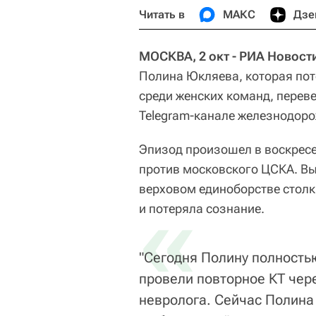
Читать в
МАКС
Дзе
МОСКВА, 2 окт - РИА Новост
Полина Юкляева, которая пот
среди женских команд, перев
Telegram-канале железнодоро
Эпизод произошел в воскресен
против московского ЦСКА. В
верховом единоборстве стол
«
и потеряла сознание.
"Сегодня Полину полность
провели повторное КТ чер
невролога. Сейчас Полина