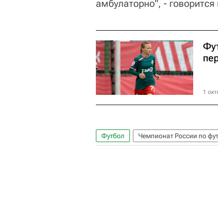
амбулаторно", - говорится
Фу
пе
1 окт
Футбол
Чемпионат России по фу