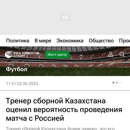
Политика
В мире
Экономика
Общество
Про
Матч-центр
Футбол
11:51 22.06.2023
Тренер сборной Казахстана
оценил вероятность проведения
матча с Россией
Тренер сборной Казахстана Адиев заявил, что его