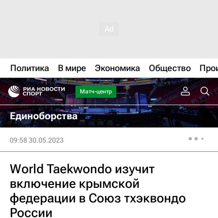
Политика
В мире
Экономика
Общество
Про
Матч-центр
Единоборства
09:58 30.05.2023
World Taekwondo изучит
включение крымской
федерации в Союз тхэквондо
России