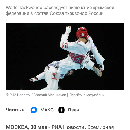
World Taekwondo расследует включение крымской
федерации в состав Союза тхэквондо России
© РИА Новости / Валерий Мельников
Перейти в медиабанк
Читать в
МАКС
Дзен
МОСКВА, 30 мая - РИА Новости.
Всемирная