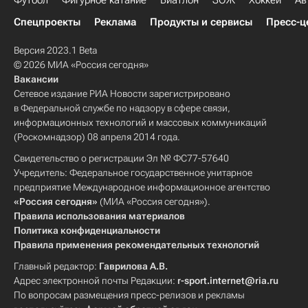
Футбол
Фигурное катание
Биатлон
ЗОЖ
Хоккей
Ав
Спецпроекты
Реклама
Продукты и сервисы
Пресс-ц
Версия 2023.1 Beta
© 2026 МИА «Россия сегодня»
Вакансии
Сетевое издание РИА Новости зарегистрировано
в Федеральной службе по надзору в сфере связи,
информационных технологий и массовых коммуникаций
(Роскомнадзор) 08 апреля 2014 года.
Свидетельство о регистрации Эл № ФС77-57640
Учредитель: Федеральное государственное унитарное
предприятие Международное информационное агентство
«Россия сегодня»
(МИА «Россия сегодня»).
Правила использования материалов
Политика конфиденциальности
Правила применения рекомендательных технологий
Главный редактор:
Гаврилова А.В.
Адрес электронной почты Редакции:
r-sport.internet@ria.ru
По вопросам размещения пресс-релизов и рекламы