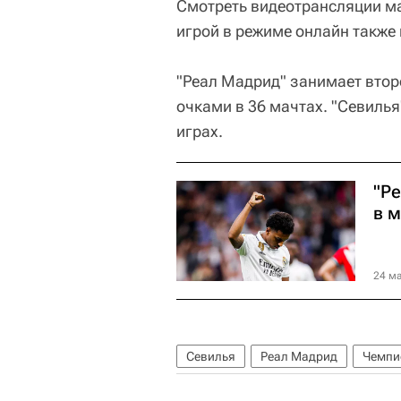
Смотреть видеотрансляции м
игрой в режиме онлайн также
"Реал Мадрид" занимает втор
очками в 36 мачтах. "Севилья"
играх.
"Ре
в 
24 ма
Севилья
Реал Мадрид
Чемпи