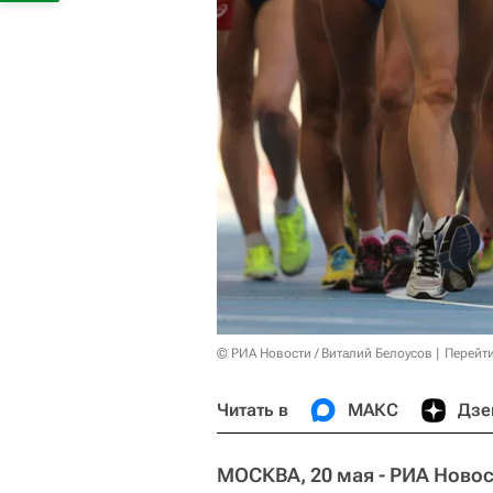
© РИА Новости / Виталий Белоусов
Перейт
Читать в
МАКС
Дзе
МОСКВА, 20 мая - РИА Новос