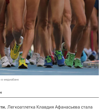
и в медиабанк
н
ти.
Легкоатлетка Клавдия Афанасьева стала