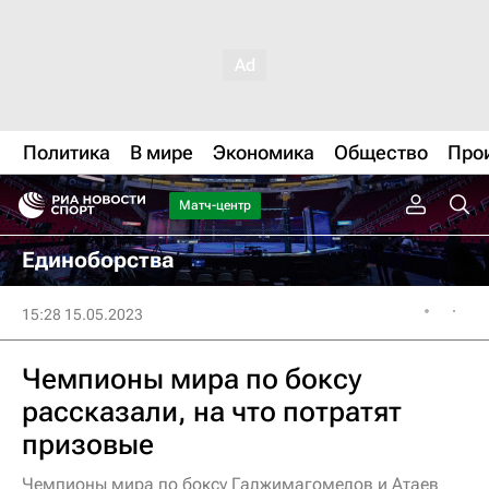
Политика
В мире
Экономика
Общество
Про
Матч-центр
Единоборства
15:28 15.05.2023
Чемпионы мира по боксу
рассказали, на что потратят
призовые
Чемпионы мира по боксу Гаджимагомедов и Атаев