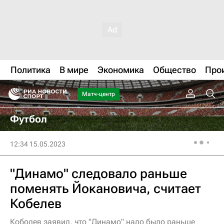
Политика
В мире
Экономика
Общество
Про
Матч-центр
Футбол
12:34 15.05.2023
"Динамо" следовало раньше
поменять Йокановича, считает
Кобелев
Коболев заявил, что "Динамо" надо было раньше