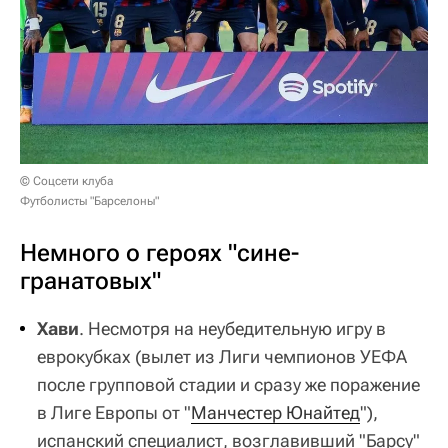
© Соцсети клуба
Футболисты "Барселоны"
Немного о героях "сине-
гранатовых"
Хави
. Несмотря на неубедительную игру в
еврокубках (вылет из Лиги чемпионов УЕФА
после групповой стадии и сразу же поражение
в Лиге Европы от "
Манчестер Юнайтед
"),
испанский специалист, возглавивший "Барсу"