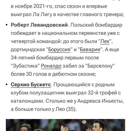
в ноябре 2021-го, спас сезон и впервые
выиграл Ла Лигу в качестве главного тренера;
Роберт Левандовский
. Польский бомбардир
побеждает в национальном первенстве уже с
четвертой командой: до этого были "
Лех
",
дортмундская "
Боруссия
" и "
Бавария
". А еще
34-летний бомбардир первым после
"Зубастика"
Роналдо
забил за "Барселону"
более 30 голов в дебютном сезоне;
Серхио Бускетс
. Прощающийся с родным
клубом полузащитник выиграл 32-й трофей с
каталонцами. Столько же у Андреаса Иньесты,
а больше только у Лео (35).