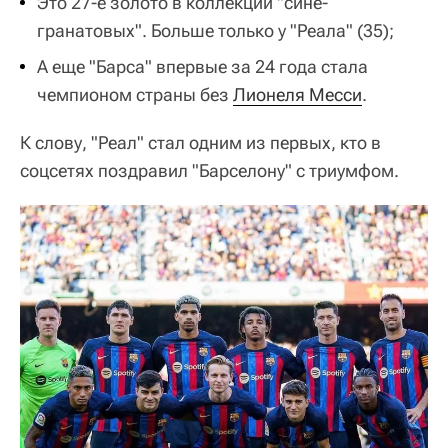
Это 27-е золото в коллекции "сине-
гранатовых". Больше только у "Реала" (35);
А еще "Барса" впервые за 24 года стала
чемпионом страны без
Лионеля Месси
.
К слову, "Реал" стал одним из первых, кто в
соцсетях поздравил "Барселону" с триумфом.