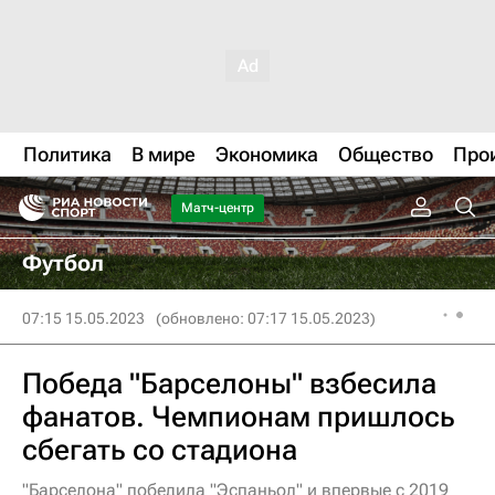
Политика
В мире
Экономика
Общество
Про
Матч-центр
Футбол
07:15 15.05.2023
(обновлено: 07:17 15.05.2023)
Победа "Барселоны" взбесила
фанатов. Чемпионам пришлось
сбегать со стадиона
"Барселона" победила "Эспаньол" и впервые с 2019