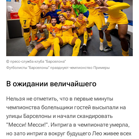
© пресс-служба клуба "Барселона"
Футболисты "Барселоны" празднуют чемпионство Примеры
В ожидании величайшего
Нельзя не отметить, что в первые минуты
чемпионства болельщики гостей высыпали на
улицы Барселоны и начали скандировать
"Месси! Месси!". Интрига в чемпионате умерла,
но зато интрига вокруг будущего Лео живее всех