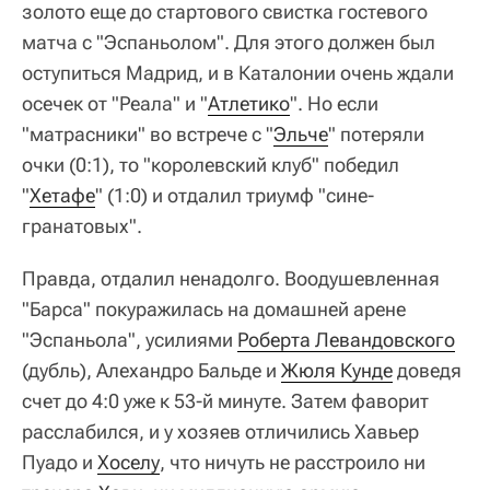
золото еще до стартового свистка гостевого
матча с "Эспаньолом". Для этого должен был
оступиться Мадрид, и в Каталонии очень ждали
осечек от "Реала" и "
Атлетико
". Но если
"матрасники" во встрече с "
Эльче
" потеряли
очки (0:1), то "королевский клуб" победил
"
Хетафе
" (1:0) и отдалил триумф "сине-
гранатовых".
Правда, отдалил ненадолго. Воодушевленная
"Барса" покуражилась на домашней арене
"Эспаньола", усилиями
Роберта Левандовского
(дубль), Алехандро Бальде и
Жюля Кунде
доведя
счет до 4:0 уже к 53-й минуте. Затем фаворит
расслабился, и у хозяев отличились Хавьер
Пуадо и
Хоселу
, что ничуть не расстроило ни