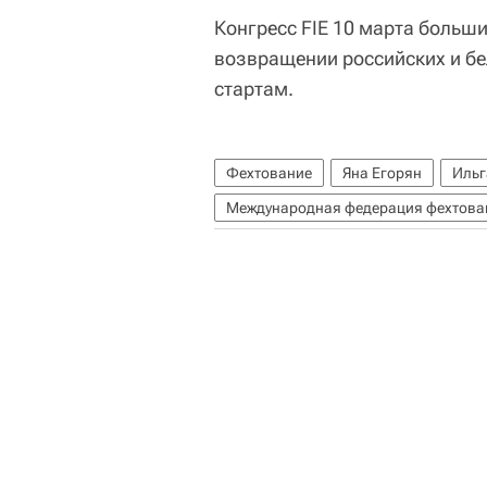
Конгресс FIE 10 марта больш
возвращении российских и б
стартам.
Фехтование
Яна Егорян
Ильг
Международная федерация фехтован