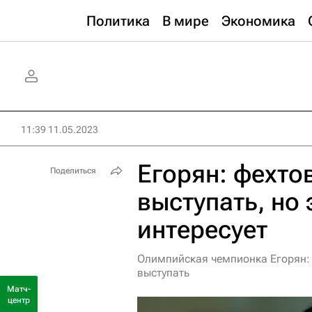
Политика
В мире
Экономика
11:39 11.05.2023
Егорян: фехто
Поделиться
выступать, но 
интересует
Олимпийская чемпионка Егорян: н
выступать
Матч-
центр