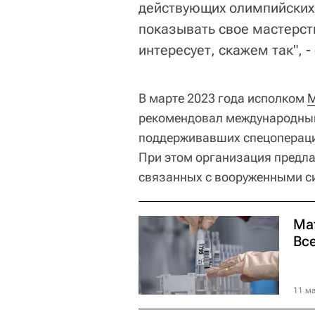
действующих олимпийских 
показывать свое мастерств
интересует, скажем так", -
В марте 2023 года исполком
М
рекомендовал международным
поддерживавших спецоперацию
При этом организация предла
связанных с вооруженными с
Ма
Вс
11 ма