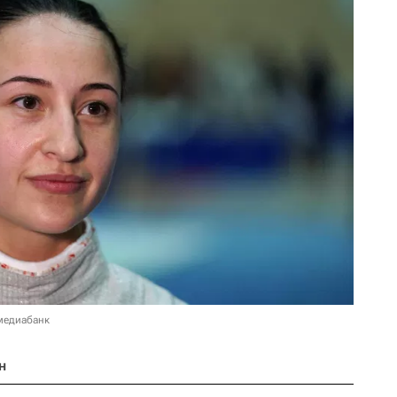
медиабанк
н