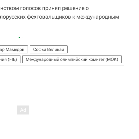
инством голосов принял решение о
елорусских фехтовальщиков к международным
ар Мамедов
Софья Великая
ия (FIE)
Международный олимпийский комитет (МОК)