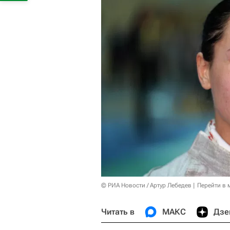
© РИА Новости / Артур Лебедев
Перейти в 
Читать в
МАКС
Дзе