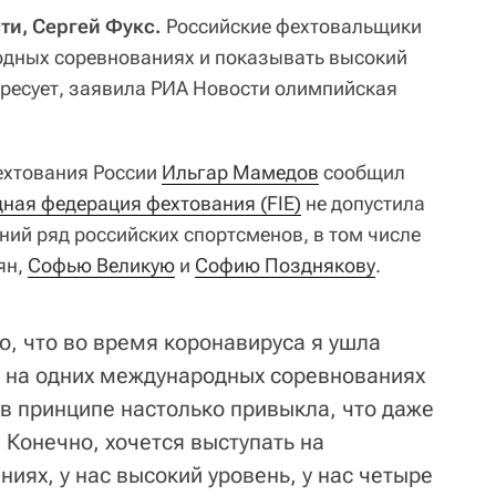
ти, Сергей Фукс.
Российские фехтовальщики
одных соревнованиях и показывать высокий
тересует, заявила РИА Новости олимпийская
ехтования России
Ильгар Мамедов
сообщил
ная федерация фехтования (FIE)
не допустила
ий ряд российских спортсменов, в том числе
ян,
Софью Великую
и
Софию Позднякову
.
го, что во время коронавируса я ушла
о на одних международных соревнованиях
е в принципе настолько привыкла, что даже
. Конечно, хочется выступать на
ях, у нас высокий уровень, у нас четыре