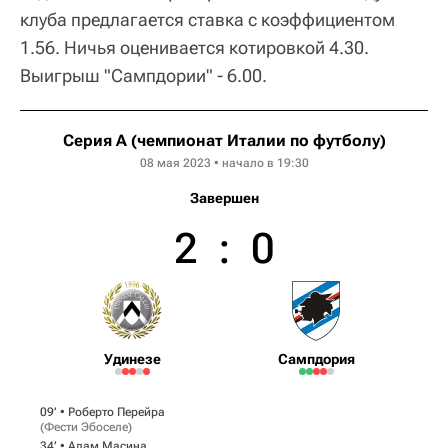
клуба предлагается ставка с коэффициентом
1.56. Ничья оценивается котировкой 4.30.
Выигрыш "Сампдории" - 6.00.
Серия А (чемпионат Италии по футболу)
08 мая 2023 • начало в 19:30
Завершен
2
:
0
Удинезе
Сампдория
09‎’‎ •
Роберто Перейра
(
Фести Эбоселе
)
34‎’‎ •
Адам Масина