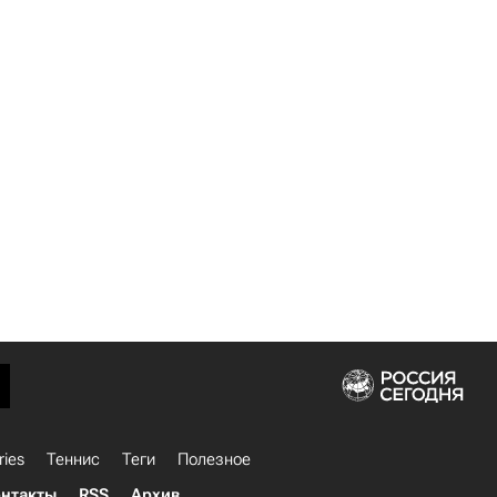
ries
Теннис
Теги
Полезное
нтакты
RSS
Архив