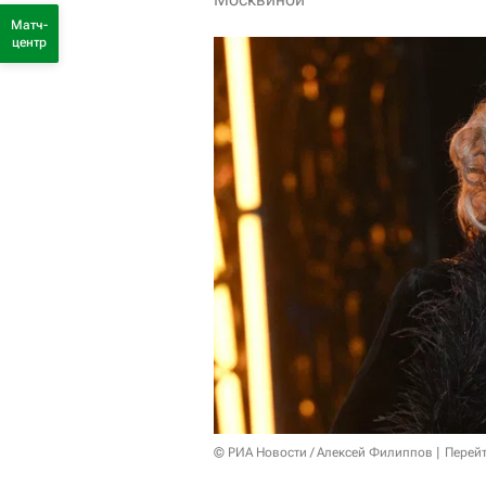
Матч-
центр
© РИА Новости / Алексей Филиппов
Перейт