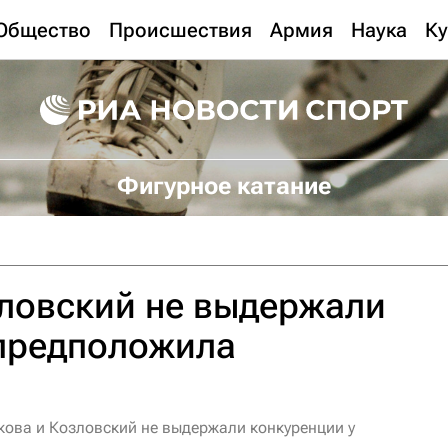
Общество
Происшествия
Армия
Наука
Ку
Фигурное катание
ловский не выдержали
 предположила
кова и Козловский не выдержали конкуренции у