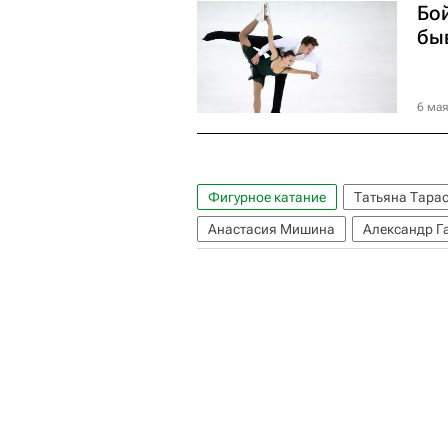
Бо
бы
6 мая
Фигурное катание
Татьяна Тара
Анастасия Мишина
Александр Г