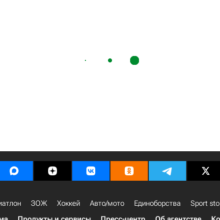
иатлон
ЗОЖ
Хоккей
Авто/мото
Единоборства
Sport sto
ма
Продукты и сервисы
Пресс-центр
Об агентстве
Ко