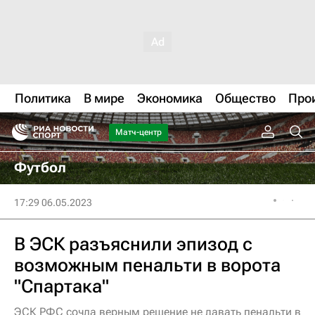
Политика
В мире
Экономика
Общество
Про
Матч-центр
Футбол
17:29 06.05.2023
В ЭСК разъяснили эпизод с
возможным пенальти в ворота
"Спартака"
ЭСК РФС сочла верным решение не давать пенальти в